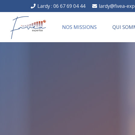
Lardy : 06 67 69 04 44
lardy@fivea-exp
NOS MISSIONS
QUI SOM