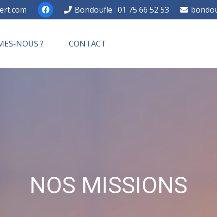
ert.com
Bondoufle : 01 75 66 52 53
bondou
MES-NOUS ?
CONTACT
NOS MISSIONS