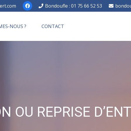
ert.com
Bondoufle : 01 75 66 52 53
bondou
MES-NOUS ?
CONTACT
N OU REPRISE D’EN