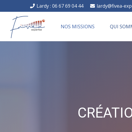
Lardy : 06 67 69 04 44
lardy@fivea-exp
NOS MISSIONS
QUI SOM
CRÉATIO