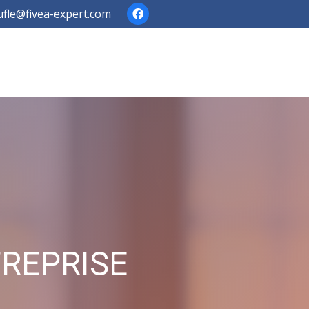
fle@fivea-expert.com
TREPRISE